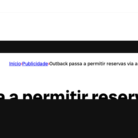
Início
›
Publicidade
›
Outback passa a permitir reservas via 
a permitir reser
ervas sem sair de casa, por meio do app Tagme