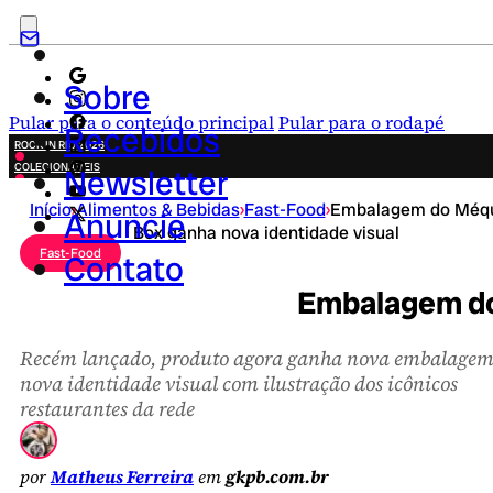
Sobre
Pular para o conteúdo principal
Pular para o rodapé
Recebidos
ROCK IN RIO 2026
COLECIONÁVEIS
Newsletter
FESTA JUNINA
Início
›
Alimentos & Bebidas
›
Fast-Food
›
Embalagem do Méq
NOVIDADES
Anuncie
Box ganha nova identidade visual
CAMPANHAS CRIATIVAS
Fast-Food
Contato
Embalagem do 
Recém lançado, produto agora ganha nova embalagem
nova identidade visual com ilustração dos icônicos
restaurantes da rede
por
Matheus Ferreira
em
gkpb.com.br