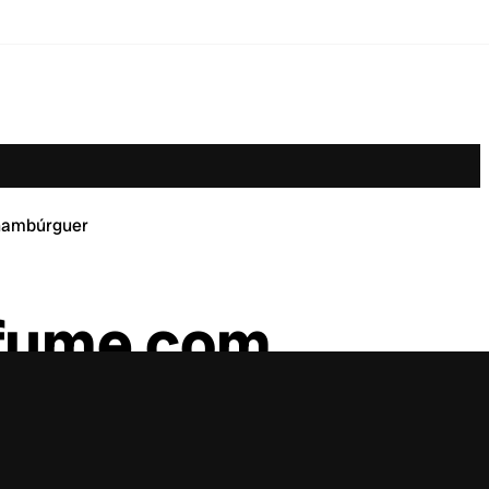
 hambúrguer
rfume com
r