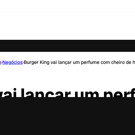
o
›
Negócios
›
Burger King vai lançar um perfume com cheiro de
vai lançar um pe
ro de hambúrgue