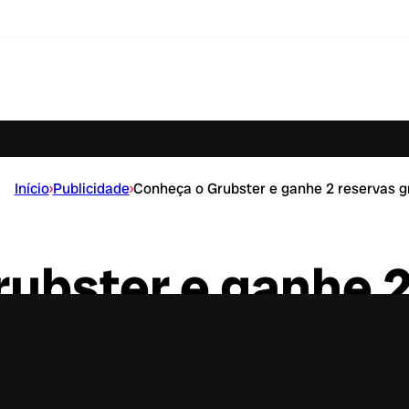
Início
›
Publicidade
›
Conheça o Grubster e ganhe 2 reservas g
ubster e ganhe 2
grátis