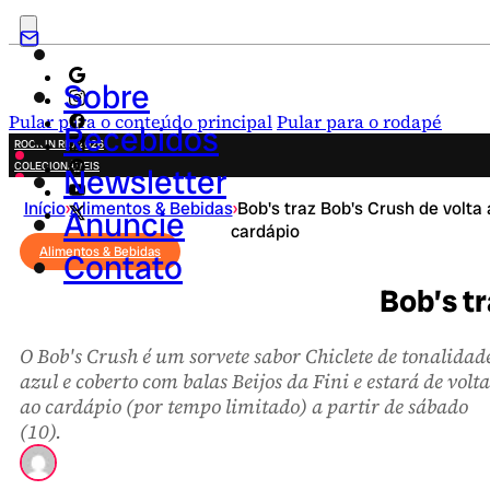
Sobre
Pular para o conteúdo principal
Pular para o rodapé
Recebidos
ROCK IN RIO 2026
COLECIONÁVEIS
Newsletter
FESTA JUNINA
Início
›
Alimentos & Bebidas
›
Bob's traz Bob's Crush de volta
NOVIDADES
Anuncie
cardápio
CAMPANHAS CRIATIVAS
Alimentos & Bebidas
Contato
Bob’s tr
O Bob's Crush é um sorvete sabor Chiclete de tonalidad
azul e coberto com balas Beijos da Fini e estará de volta
ao cardápio (por tempo limitado) a partir de sábado
(10).