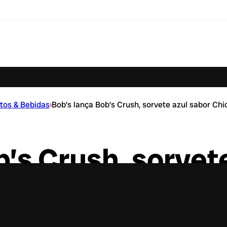
tos & Bebidas
›
Bob’s lança Bob’s Crush, sorvete azul sabor Chi
b’s Crush, sorvet
lete com Balas Fi