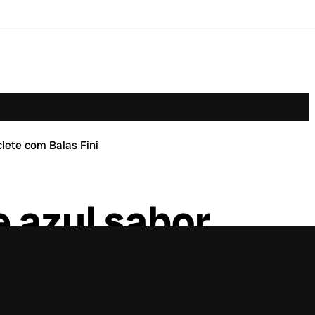
clete com Balas Fini
e azul sabor
ni