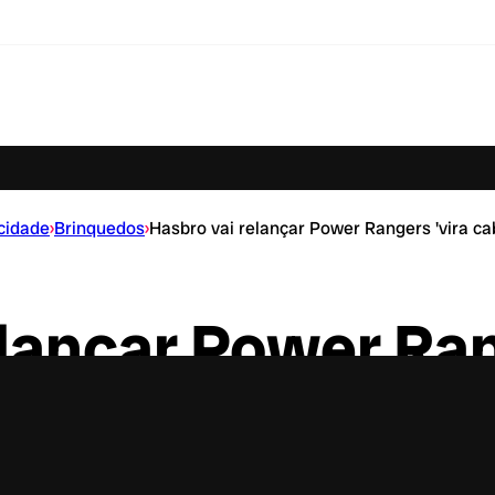
cidade
›
Brinquedos
›
Hasbro vai relançar Power Rangers 'vira c
lançar Power Ran
eça’ dos anos 90