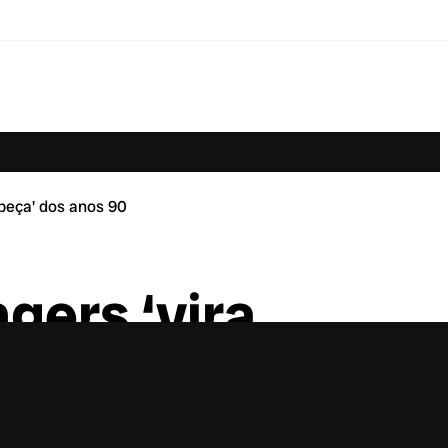
abeça' dos anos 90
gers ‘vira