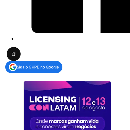
Siga o GKPB no Google