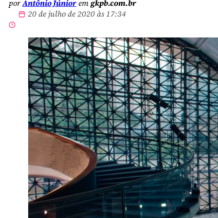
por
Antônio Júnior
em
gkpb.com.br
20 de julho de 2020 às 17:34