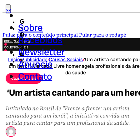
Sobre
Pular para o conteúdo principal
Pular para o rodapé
Recebidos
ROCK IN RIO 2026
COLECIONÁVEIS
Newsletter
FESTA JUNINA
Início
›
Publicidade
›
Causas Sociais
›
'Um artista cantando pa
NOVIDADES
Anuncie
um herói': Mercado Livre homenageia profissionais da ár
CAMPANHAS CRIATIVAS
da saúde
Contato
Causas Sociais
‘Um artista cantando para um her
Intitulado no Brasil de "Frente a frente: um artista
cantando para um herói", a iniciativa convida um
artista para cantar para um profissional da saúde.