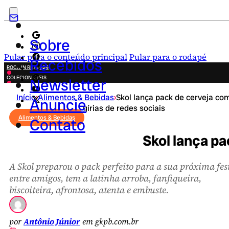
Sobre
Pular para o conteúdo principal
Pular para o rodapé
Recebidos
ROCK IN RIO 2026
COLECIONÁVEIS
Newsletter
FESTA JUNINA
Início
›
Alimentos & Bebidas
›
Skol lança pack de cerveja co
NOVIDADES
Anuncie
gírias de redes sociais
CAMPANHAS CRIATIVAS
Alimentos & Bebidas
Contato
Skol lança pa
A Skol preparou o pack perfeito para a sua próxima fes
entre amigos, tem a latinha arroba, fanfiqueira,
biscoiteira, afrontosa, atenta e embuste.
por
Antônio Júnior
em gkpb.com.br