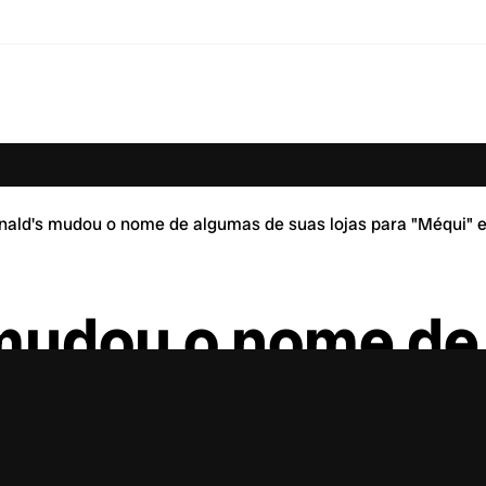
ald's mudou o nome de algumas de suas lojas para "Méqui" 
mudou o nome de
ara “Méqui” e ni