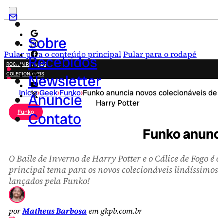
Sobre
Pular para o conteúdo principal
Pular para o rodapé
Recebidos
ROCK IN RIO 2026
COLECIONÁVEIS
Newsletter
FESTA JUNINA
Início
›
Geek
›
Funko
›
Funko anuncia novos colecionáveis de
NOVIDADES
Anuncie
Harry Potter
CAMPANHAS CRIATIVAS
Funko
Contato
Funko anunc
O Baile de Inverno de Harry Potter e o Cálice de Fogo é 
principal tema para os novos colecionáveis lindíssimos
lançados pela Funko!
por
Matheus Barbosa
em gkpb.com.br