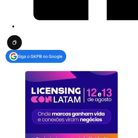
Siga o GKPB no Google