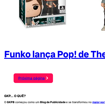
Funko lança Pop! de The 
Próxima página
GKP... O QUÊ?
O
GKPB
começou como um
Blog de Publicidade
e se transformou no
maior por