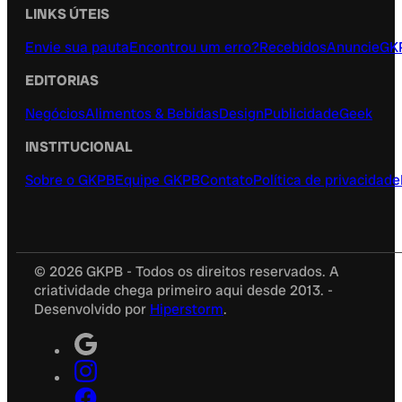
LINKS ÚTEIS
Envie sua pauta
Encontrou um erro?
Recebidos
Anuncie
GK
EDITORIAS
Negócios
Alimentos & Bebidas
Design
Publicidade
Geek
INSTITUCIONAL
Sobre o GKPB
Equipe GKPB
Contato
Política de privacidade
© 2026 GKPB - Todos os direitos reservados. A
criatividade chega primeiro aqui desde 2013. -
Desenvolvido por
Hiperstorm
.