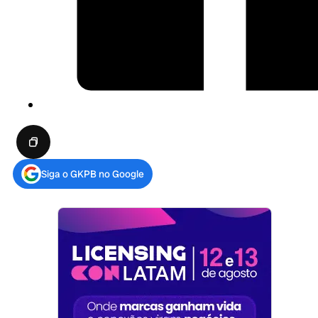
Siga o GKPB no Google