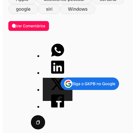
google
siri
Windows
Ver Comentários
Siga o GKPB no Google