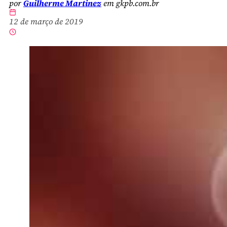
por
Guilherme Martinez
em gkpb.com.br
12 de março de 2019