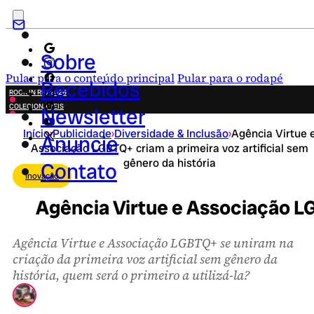
Sobre
Pular para o conteúdo principal
Pular para o rodapé
Recebidos
ROCK IN RIO 2026
COLECIONÁVEIS
Newsletter
FESTA JUNINA
Início
›
Publicidade
›
Diversidade & Inclusão
›
Agência Virtue 
NOVIDADES
Anuncie
Associação LGBTQ+ criam a primeira voz artificial sem
CAMPANHAS CRIATIVAS
gênero da história
Contato
Inovação
Agência Virtue e Associação LGB
Agência Virtue e Associação LGBTQ+ se uniram na
criação da primeira voz artificial sem gênero da
história, quem será o primeiro a utilizá-la?