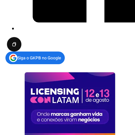
Siga o GKPB no Google