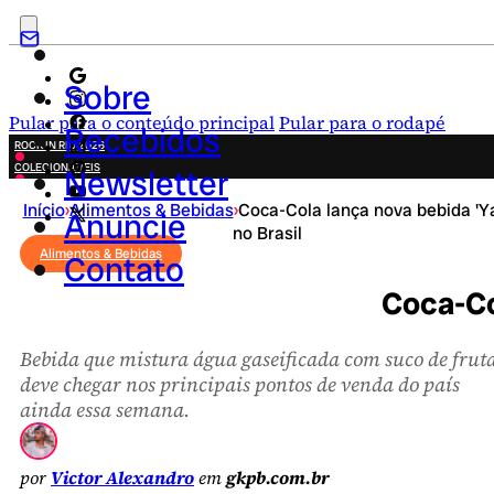
Sobre
Pular para o conteúdo principal
Pular para o rodapé
Recebidos
ROCK IN RIO 2026
COLECIONÁVEIS
Newsletter
FESTA JUNINA
Início
›
Alimentos & Bebidas
›
Coca-Cola lança nova bebida 'Y
NOVIDADES
Anuncie
no Brasil
CAMPANHAS CRIATIVAS
Alimentos & Bebidas
Contato
Coca-Col
Bebida que mistura água gaseificada com suco de frut
deve chegar nos principais pontos de venda do país
ainda essa semana.
por
Victor Alexandro
em
gkpb.com.br