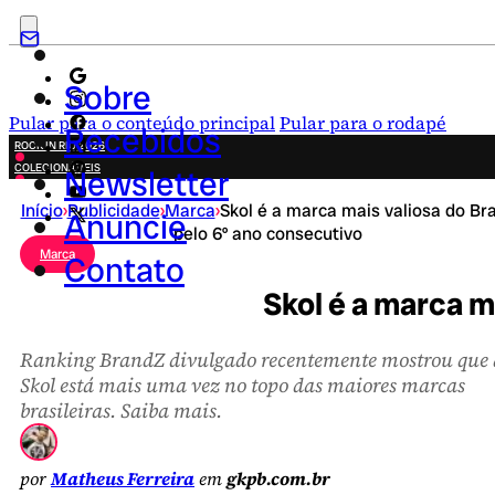
Sobre
Pular para o conteúdo principal
Pular para o rodapé
Recebidos
ROCK IN RIO 2026
COLECIONÁVEIS
Newsletter
FESTA JUNINA
Início
›
Publicidade
›
Marca
›
Skol é a marca mais valiosa do Bra
NOVIDADES
Anuncie
pelo 6º ano consecutivo
CAMPANHAS CRIATIVAS
Marca
Contato
Skol é a marca m
Ranking BrandZ divulgado recentemente mostrou que 
Skol está mais uma vez no topo das maiores marcas
brasileiras. Saiba mais.
por
Matheus Ferreira
em
gkpb.com.br