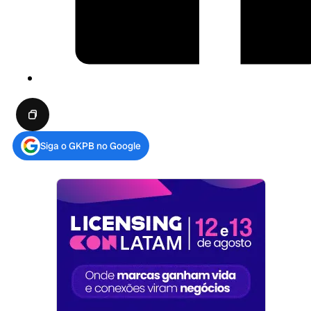
Siga o GKPB no Google