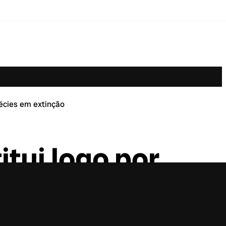
pécies em extinção
tui logo por
o