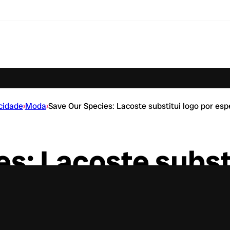
cidade
›
Moda
›
Save Our Species: Lacoste substitui logo por es
s: Lacoste substi
écies em extinçã