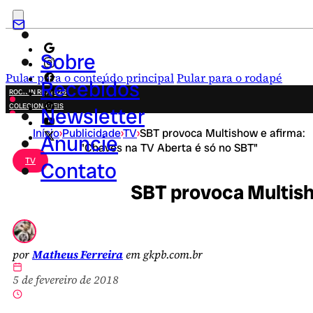
Sobre
Pular para o conteúdo principal
Pular para o rodapé
Recebidos
ROCK IN RIO 2026
COLECIONÁVEIS
Newsletter
FESTA JUNINA
Início
›
Publicidade
›
TV
›
SBT provoca Multishow e afirma:
NOVIDADES
Anuncie
"Chaves na TV Aberta é só no SBT"
CAMPANHAS CRIATIVAS
TV
Contato
SBT provoca Multish
por
Matheus Ferreira
em gkpb.com.br
5 de fevereiro de 2018