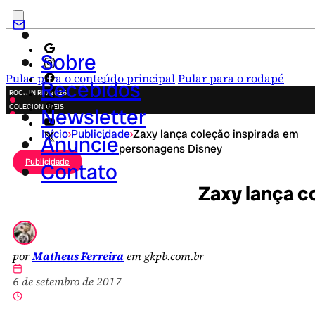
Sobre
Pular para o conteúdo principal
Pular para o rodapé
Recebidos
ROCK IN RIO 2026
COLECIONÁVEIS
Newsletter
FESTA JUNINA
Início
›
Publicidade
›
Zaxy lança coleção inspirada em
NOVIDADES
Anuncie
personagens Disney
CAMPANHAS CRIATIVAS
Publicidade
Contato
Zaxy lança c
por
Matheus Ferreira
em gkpb.com.br
6 de setembro de 2017