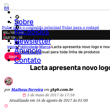
Sobre
Pular para o conteúdo principal
Pular para o rodapé
Recebidos
ROCK IN RIO 2026
COLECIONÁVEIS
Newsletter
FESTA JUNINA
Início
›
Publicidade
›
Marca
›
Lacta apresenta novo logo e nov
NOVIDADES
Anuncie
identidade visual para toda linha de produtos
CAMPANHAS CRIATIVAS
Marca
Contato
Lacta apresenta novo logo
por
Matheus Ferreira
em
gkpb.com.br
5 de maio de 2017 às 17:58
Atualizado em 16 de agosto de 2017 às 01:00