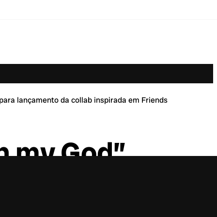
ra lançamento da collab inspirada em Friends
h my God”
DB para