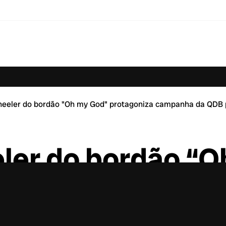
eeler do bordão "Oh my God" protagoniza campanha da QDB pa
er do bordão “O
a campanha da Q