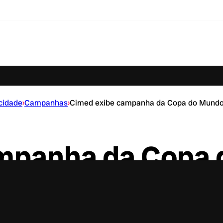
cidade
›
Campanhas
›
Cimed exibe campanha da Copa do Mundo
mpanha da Copa 
Times Square