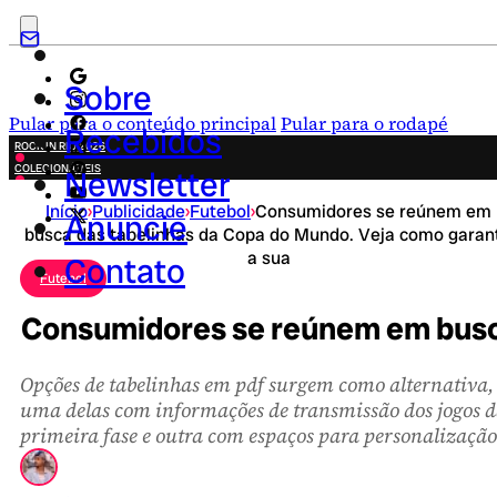
Sobre
Pular para o conteúdo principal
Pular para o rodapé
Recebidos
ROCK IN RIO 2026
COLECIONÁVEIS
Newsletter
FESTA JUNINA
Início
›
Publicidade
›
Futebol
›
Consumidores se reúnem em
NOVIDADES
Anuncie
busca das tabelinhas da Copa do Mundo. Veja como garant
CAMPANHAS CRIATIVAS
a sua
Contato
Futebol
Consumidores se reúnem em busca
Opções de tabelinhas em pdf surgem como alternativa,
uma delas com informações de transmissão dos jogos 
primeira fase e outra com espaços para personalização