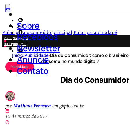
Sobre
Pular para o conteúdo principal
Pular para o rodapé
Recebidos
ROCK IN RIO 2026
COLECIONÁVEIS
Newsletter
FESTA JUNINA
Início
›
Publicidade
›
Dia do Consumidor: como o brasileiro
NOVIDADES
Anuncie
consome no mundo digital?
CAMPANHAS CRIATIVAS
Publicidade
Contato
Dia do Consumidor:
por
Matheus Ferreira
em gkpb.com.br
15 de março de 2017