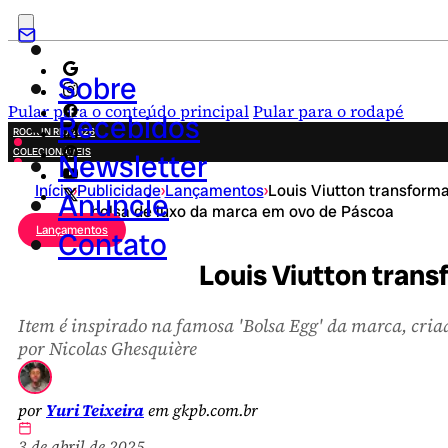
Sobre
Pular para o conteúdo principal
Pular para o rodapé
Recebidos
ROCK IN RIO 2026
COLECIONÁVEIS
Newsletter
FESTA JUNINA
Início
›
Publicidade
›
Lançamentos
›
Louis Viutton transform
NOVIDADES
Anuncie
bolsa de luxo da marca em ovo de Páscoa
CAMPANHAS CRIATIVAS
Lançamentos
Contato
Louis Viutton trans
Item é inspirado na famosa 'Bolsa Egg' da marca, cria
por Nicolas Ghesquière
por
Yuri Teixeira
em gkpb.com.br
3 de abril de 2025