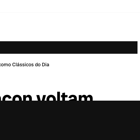
como Clássicos do Dia
acon voltam
s do Dia