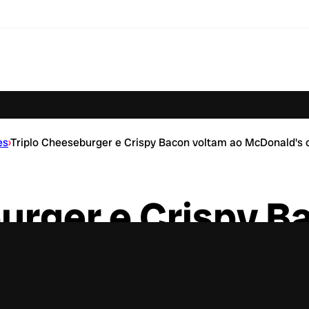
es
›
Triplo Cheeseburger e Crispy Bacon voltam ao McDonald's 
urger e Crispy B
’s como Clássico