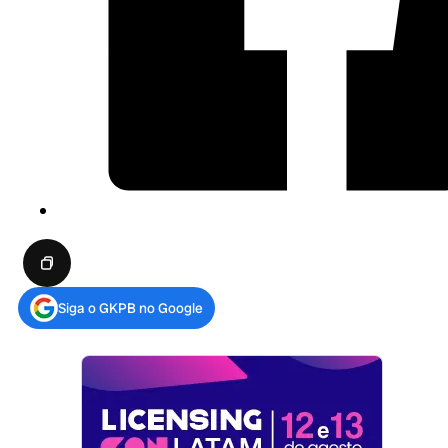
Siga o GKPB no Google