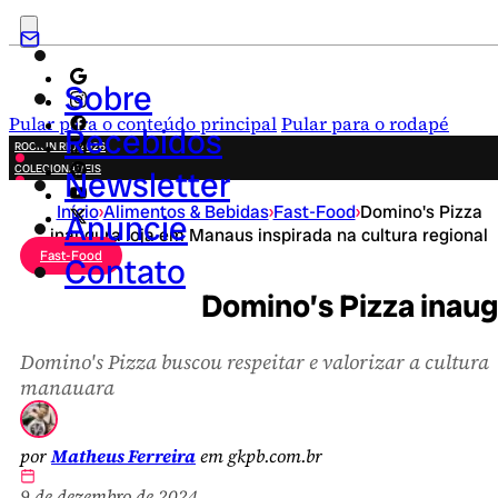
Sobre
Pular para o conteúdo principal
Pular para o rodapé
Recebidos
ROCK IN RIO 2026
COLECIONÁVEIS
Newsletter
FESTA JUNINA
Início
›
Alimentos & Bebidas
›
Fast-Food
›
Domino's Pizza
NOVIDADES
Anuncie
inaugura loja em Manaus inspirada na cultura regional
CAMPANHAS CRIATIVAS
Fast-Food
Contato
Domino’s Pizza inaug
Domino's Pizza buscou respeitar e valorizar a cultura
manauara
por
Matheus Ferreira
em gkpb.com.br
9 de dezembro de 2024