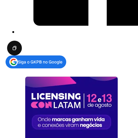
Siga o GKPB no Google