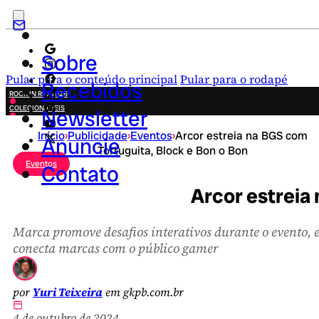
Sobre
Pular para o conteúdo principal
Pular para o rodapé
Recebidos
ROCK IN RIO 2026
COLECIONÁVEIS
Newsletter
FESTA JUNINA
Início
›
Publicidade
›
Eventos
›
Arcor estreia na BGS com
NOVIDADES
Anuncie
Tortuguita, Block e Bon o Bon
CAMPANHAS CRIATIVAS
Eventos
Contato
Arcor estreia
Marca promove desafios interativos durante o evento, 
conecta marcas com o público gamer
por
Yuri Teixeira
em gkpb.com.br
4 de outubro de 2024