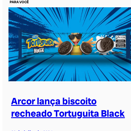
PARA VOCÊ
Arcor lança biscoito
recheado Tortuguita Black