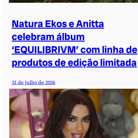
Natura Ekos e Anitta
celebram álbum
‘EQUILIBRIVM’ com linha de
produtos de edição limitada
31 de julho de 2026