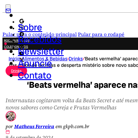
Sobre
Pular para o conteúdo principal
Pular para o rodapé
Recebidos
ROCK IN RIO 2026
COLECIONÁVEIS
Newsletter
FESTA JUNINA
Início
›
Alimentos & Bebidas
›
Drinks
›
'Beats vermelha' apare
NOVIDADES
Anuncie
nas mãos de artistas e desperta mistério sobre novo sab
CAMPANHAS CRIATIVAS
Drinks
Contato
‘Beats vermelha’ aparece na
Internautas cogitaram volta da Beats Secret e até mes
novos sabores como Cereja e Frutas Vermelhas
por
Matheus Ferreira
em gkpb.com.br
9 de setembro de 2024