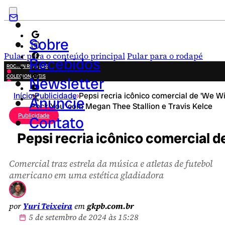
Sobre
Pular para o conteúdo principal
Pular para o rodapé
Recebidos
ROCK IN RIO 2026
COLECIONÁVEIS
Newsletter
FESTA JUNINA
Início
›
Publicidade
›
Pepsi recria icônico comercial de 'We Wi
NOVIDADES
Anuncie
Rock You' com Megan Thee Stallion e Travis Kelce
CAMPANHAS CRIATIVAS
Publicidade
Contato
Pepsi recria icônico comercial d
Comercial traz estrela da música e atletas de futebol
americano em uma estética gladiadora
por
Yuri Teixeira
em
gkpb.com.br
5 de setembro de 2024 às 15:28