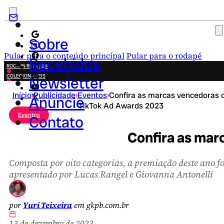
Sobre
Pular para o conteúdo principal
Pular para o rodapé
Recebidos
ROCK IN RIO 2026
COLECIONÁVEIS
Newsletter
FESTA JUNINA
Início
›
Publicidade
›
Eventos
›
Confira as marcas vencedoras 
NOVIDADES
Anuncie
TikTok Ad Awards 2023
CAMPANHAS CRIATIVAS
Eventos
Contato
Confira as mar
Composta por oito categorias, a premiação deste ano fo
apresentado por Lucas Rangel e Giovanna Antonelli
por
Yuri Teixeira
em gkpb.com.br
13 de dezembro de 2023