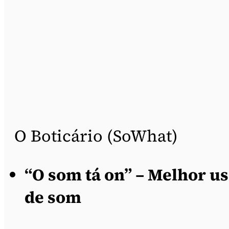
O Boticário (SoWhat)
“O som tá on” – Melhor u
de som