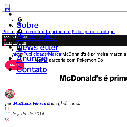
Sobre
Pular para o conteúdo principal
Pular para o rodapé
Recebidos
ROCK IN RIO 2026
COLECIONÁVEIS
Newsletter
FESTA JUNINA
Início
›
Publicidade
›
Marca
›
McDonald's é primeira marca a
NOVIDADES
Anuncie
fechar parceria com Pokémon Go
CAMPANHAS CRIATIVAS
Marca
Contato
McDonald’s é prim
por
Matheus Ferreira
em gkpb.com.br
21 de julho de 2016