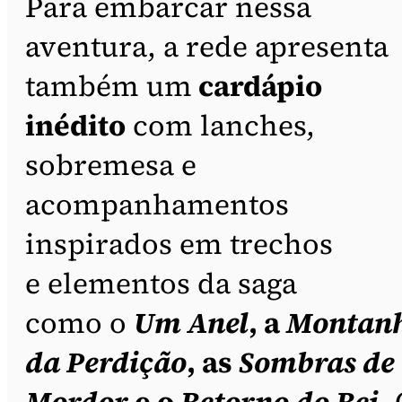
Para embarcar nessa
aventura, a rede apresenta
também um
cardápio
inédito
com lanches,
sobremesa e
acompanhamentos
inspirados em trechos
e elementos da saga
como o
Um Anel
, a
Montan
da Perdição
, as
Sombras de
Mordor
e o
Retorno do Rei
.