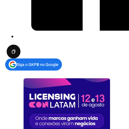
Siga o GKPB no Google