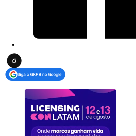
Siga o GKPB no Google