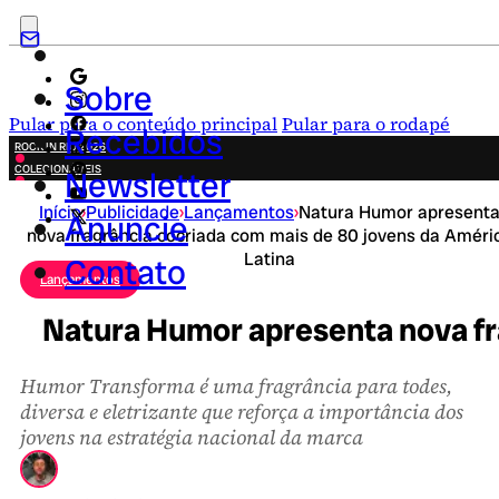
Sobre
Pular para o conteúdo principal
Pular para o rodapé
Recebidos
ROCK IN RIO 2026
COLECIONÁVEIS
Newsletter
FESTA JUNINA
Início
›
Publicidade
›
Lançamentos
›
Natura Humor apresent
NOVIDADES
Anuncie
nova fragrância cocriada com mais de 80 jovens da Améri
CAMPANHAS CRIATIVAS
Latina
Contato
Lançamentos
Natura Humor apresenta nova fr
Humor Transforma é uma fragrância para todes,
diversa e eletrizante que reforça a importância dos
jovens na estratégia nacional da marca