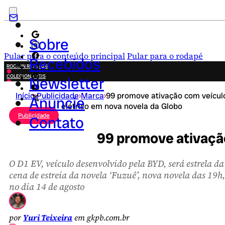
Sobre
Pular para o conteúdo principal
Pular para o rodapé
Recebidos
ROCK IN RIO 2026
COLECIONÁVEIS
Newsletter
FESTA JUNINA
Início
›
Publicidade
›
Marca
›
99 promove ativação com veícul
NOVIDADES
Anuncie
elétrico em nova novela da Globo
CAMPANHAS CRIATIVAS
Publicidade
Contato
99 promove ativação
O D1 EV, veículo desenvolvido pela BYD, será estrela da
cena de estreia da novela ‘Fuzuê’, nova novela das 19h,
no dia 14 de agosto
por
Yuri Teixeira
em gkpb.com.br