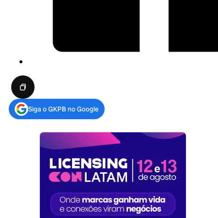
Siga o GKPB no Google