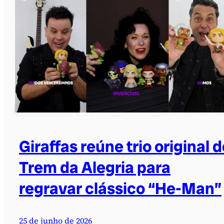
Giraffas reúne trio original 
Trem da Alegria para
regravar clássico “He-Man”
25 de junho de 2026