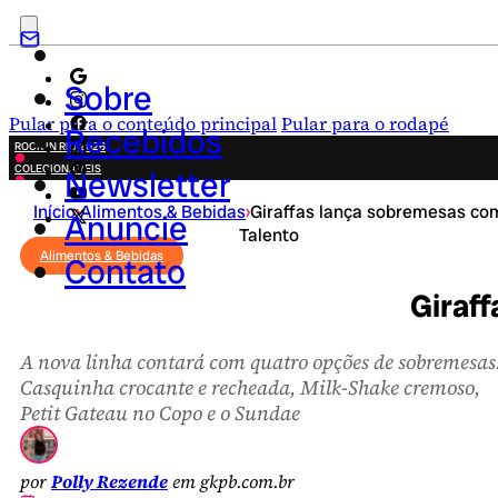
Sobre
Pular para o conteúdo principal
Pular para o rodapé
Recebidos
ROCK IN RIO 2026
COLECIONÁVEIS
Newsletter
FESTA JUNINA
Início
›
Alimentos & Bebidas
›
Giraffas lança sobremesas co
NOVIDADES
Anuncie
Talento
CAMPANHAS CRIATIVAS
Alimentos & Bebidas
Contato
Giraf
A nova linha contará com quatro opções de sobremesas
Casquinha crocante e recheada, Milk-Shake cremoso,
Petit Gateau no Copo e o Sundae
por
Polly Rezende
em gkpb.com.br