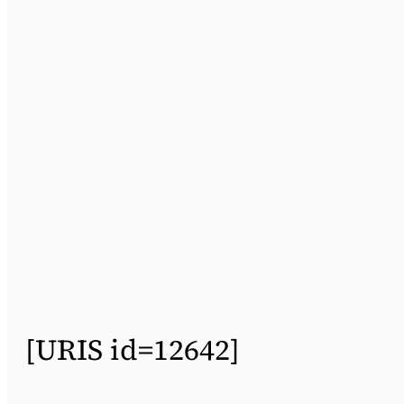
[URIS id=12642]