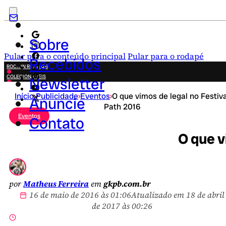
Sobre
Pular para o conteúdo principal
Pular para o rodapé
Recebidos
ROCK IN RIO 2026
COLECIONÁVEIS
Newsletter
FESTA JUNINA
Início
›
Publicidade
›
Eventos
›
O que vimos de legal no Festiva
NOVIDADES
Anuncie
Path 2016
CAMPANHAS CRIATIVAS
Eventos
Contato
O que v
por
Matheus Ferreira
em
gkpb.com.br
16 de maio de 2016 às 01:06
Atualizado em 18 de abril
de 2017 às 00:26