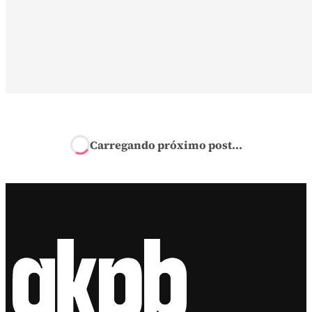
Início
›
Publicidade
›
Moda
›
Santa Lolla e Fini apresentam
coleção de sapatos, bolsas e acessórios
Moda
Santa Lolla e Fini ap
A colaboração traz 15 itens supercoloridos inspirados 
universo dos doces açucarados
por
Nicole Siniscalchi
em gkpb.com.br
15 de fevereiro de 2023