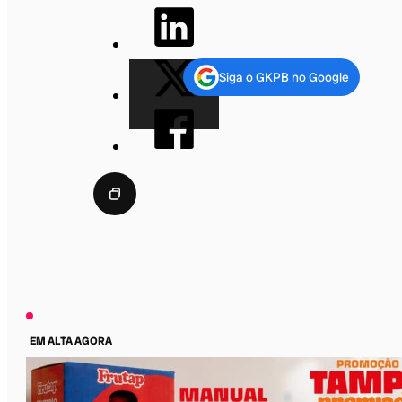
Siga o GKPB no Google
EM ALTA AGORA