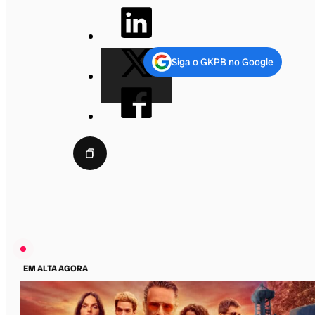
Siga o GKPB no Google
EM ALTA AGORA