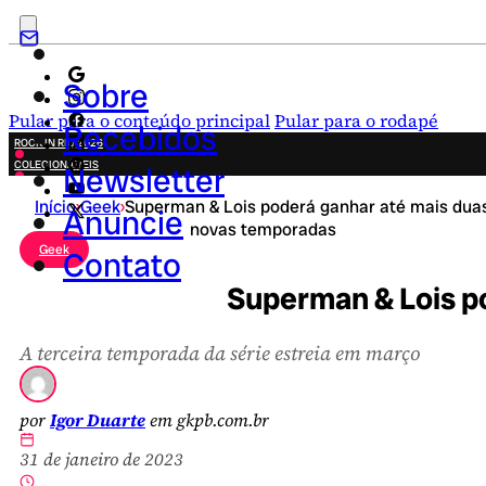
Sobre
Pular para o conteúdo principal
Pular para o rodapé
Recebidos
ROCK IN RIO 2026
COLECIONÁVEIS
Newsletter
FESTA JUNINA
Início
›
Geek
›
Superman & Lois poderá ganhar até mais dua
NOVIDADES
Anuncie
novas temporadas
CAMPANHAS CRIATIVAS
Geek
Contato
Superman & Lois p
A terceira temporada da série estreia em março
por
Igor Duarte
em gkpb.com.br
31 de janeiro de 2023