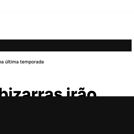
r na última temporada
bizarras irão
porada