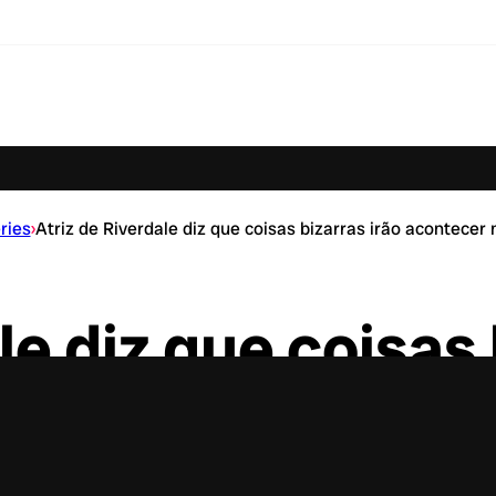
ries
›
Atriz de Riverdale diz que coisas bizarras irão acontece
le diz que coisas 
r na última tem