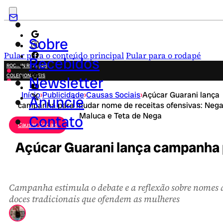
Sobre
Pular para o conteúdo principal
Pular para o rodapé
Recebidos
ROCK IN RIO 2026
COLECIONÁVEIS
Newsletter
FESTA JUNINA
Início
›
Publicidade
›
Causas Sociais
›
Açúcar Guarani lança
NOVIDADES
Anuncie
campanha para mudar nome de receitas ofensivas: Neg
CAMPANHAS CRIATIVAS
Maluca e Teta de Nega
Contato
Causas Sociais
Açúcar Guarani lança campanha 
Campanha estimula o debate e a reflexão sobre nomes 
doces tradicionais que ofendem as mulheres