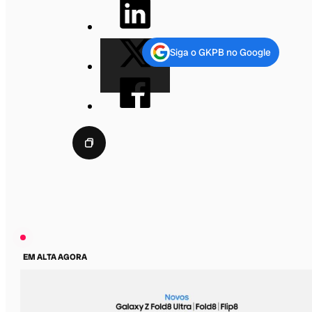
Siga o GKPB no Google
EM ALTA AGORA