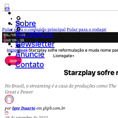
Sobre
Pular para o conteúdo principal
Pular para o rodapé
Recebidos
ROCK IN RIO 2026
COLECIONÁVEIS
Newsletter
FESTA JUNINA
Início
›
Geek
›
Starzplay sofre reformulação e muda nome pa
NOVIDADES
Anuncie
Lionsgate+
CAMPANHAS CRIATIVAS
Geek
Contato
Starzplay sofre
No Brasil, o streaming é a casa de produções como The
Great e Power
por
Igor Duarte
em gkpb.com.br
29 de setembro de 2022