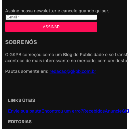
Assine nossa newsletter e cancele quando quiser.
SOBRE NÓS
O GKPB começou como um Blog de Publicidade e se transfor
acontece de mais interessante no mercado, com um destaque
Pautas somente em:
redacao@gkpb.com.br
LINKS ÚTEIS
Envie sua pauta
Encontrou um erro?
Recebidos
Anuncie
GK
EDITORIAS