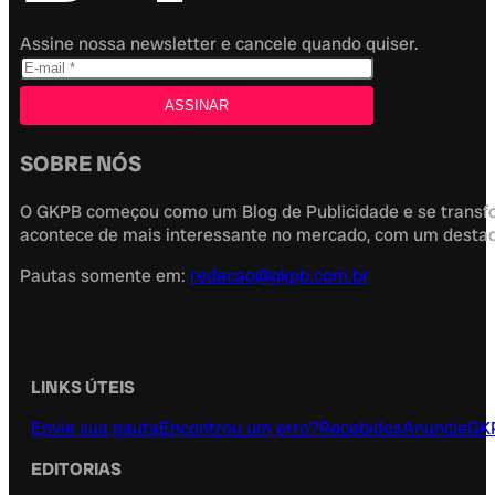
Assine nossa newsletter e cancele quando quiser.
SOBRE NÓS
O GKPB começou como um Blog de Publicidade e se transfor
acontece de mais interessante no mercado, com um destaque
Pautas somente em:
redacao@gkpb.com.br
LINKS ÚTEIS
Envie sua pauta
Encontrou um erro?
Recebidos
Anuncie
GK
EDITORIAS