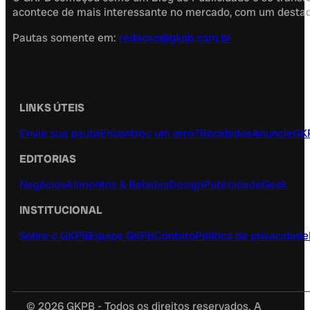
acontece de mais interessante no mercado, com um destaque
Pautas somente em:
redacao@gkpb.com.br
LINKS ÚTEIS
Envie sua pauta
Encontrou um erro?
Recebidos
Anuncie
GK
EDITORIAS
Negócios
Alimentos & Bebidas
Design
Publicidade
Geek
INSTITUCIONAL
Sobre o GKPB
Equipe GKPB
Contato
Política de privacidade
© 2026 GKPB - Todos os direitos reservados. A