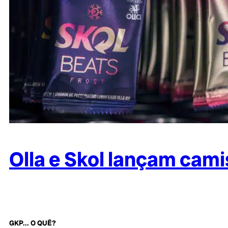
Olla e Skol lançam cami
GKP... O QUÊ?