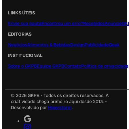
LINKS ÚTEIS
Envie sua pauta
Encontrou um erro?
Recebidos
Anuncie
GK
EDITORIAS
Negócios
Alimentos & Bebidas
Design
Publicidade
Geek
INSTITUCIONAL
Sobre o GKPB
Equipe GKPB
Contato
Política de privacidade
© 2026 GKPB - Todos os direitos reservados. A
criatividade chega primeiro aqui desde 2013. -
Desenvolvido por
Hiperstorm
.