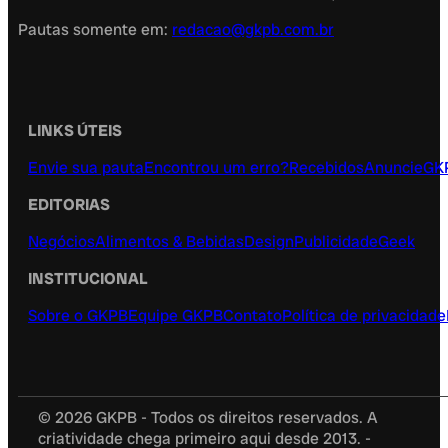
Pautas somente em:
redacao@gkpb.com.br
LINKS ÚTEIS
Envie sua pauta
Encontrou um erro?
Recebidos
Anuncie
GK
EDITORIAS
Negócios
Alimentos & Bebidas
Design
Publicidade
Geek
INSTITUCIONAL
Sobre o GKPB
Equipe GKPB
Contato
Política de privacidade
© 2026 GKPB - Todos os direitos reservados. A
criatividade chega primeiro aqui desde 2013. -