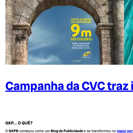
Campanha da CVC traz i
GKP... O QUÊ?
O
GKPB
começou como um
Blog de Publicidade
e se transformou no
maior por