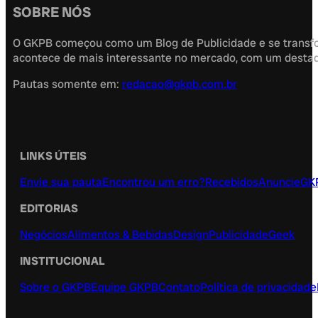
SOBRE NÓS
O GKPB começou como um Blog de Publicidade e se transfor
acontece de mais interessante no mercado, com um destaque
Pautas somente em:
redacao@gkpb.com.br
LINKS ÚTEIS
Envie sua pauta
Encontrou um erro?
Recebidos
Anuncie
GK
EDITORIAS
Negócios
Alimentos & Bebidas
Design
Publicidade
Geek
INSTITUCIONAL
Sobre o GKPB
Equipe GKPB
Contato
Política de privacidade