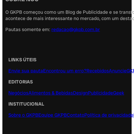
O GKPB começou como um Blog de Publicidade e se transfor
acontece de mais interessante no mercado, com um destaque
Pautas somente em:
redacao@gkpb.com.br
LINKS ÚTEIS
Envie sua pauta
Encontrou um erro?
Recebidos
Anuncie
GK
EDITORIAS
Negócios
Alimentos & Bebidas
Design
Publicidade
Geek
INSTITUCIONAL
Sobre o GKPB
Equipe GKPB
Contato
Política de privacidade