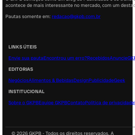
acontece de mais interessante no mercado, com um destaque
Pautas somente em:
redacao@gkpb.com.br
LINKS ÚTEIS
Envie sua pauta
Encontrou um erro?
Recebidos
Anuncie
GK
EDITORIAS
Negócios
Alimentos & Bebidas
Design
Publicidade
Geek
INSTITUCIONAL
Sobre o GKPB
Equipe GKPB
Contato
Política de privacidade
© 2026 GKPB - Todos os direitos reservados. A