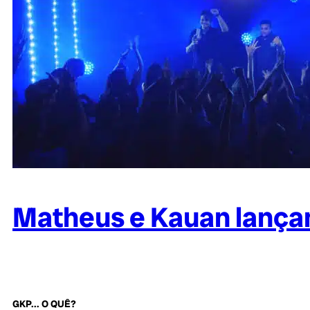
Matheus e Kauan lançam
GKP... O QUÊ?